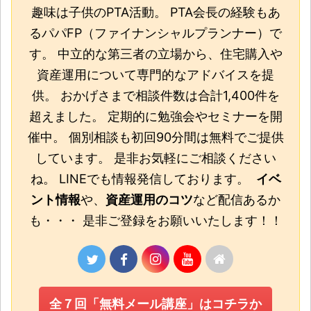
趣味は子供のPTA活動。 PTA会長の経験もあ
るパパFP（ファイナンシャルプランナー）で
す。 中立的な第三者の立場から、住宅購入や
資産運用について専門的なアドバイスを提
供。 おかげさまで相談件数は合計1,400件を
超えました。 定期的に勉強会やセミナーを開
催中。 個別相談も初回90分間は無料でご提供
しています。 是非お気軽にご相談ください
ね。 LINEでも情報発信しております。
イベ
ント情報
や、
資産運用のコツ
など配信あるか
も・・・ 是非ご登録をお願いいたします！！
全７回「無料メール講座」はコチラか