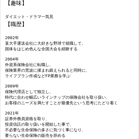
【趣味】
ダイエット・ドラマ一気見
【職歴】
2002年

某大手運送会社に大好きな野球で就職して、

国体をはじめ色んな全国大会を経験する

2004年

外資系保険会社に転職し、

保険業界の荒波に揉まれ鍛えられると同時に、

ライフプラン作成などFP業務を学ぶ

2009年

保険代理店として独立し、

時代に合わせ幅広いラインナップの保険会社を取り扱い、

お客様のニーズを満たすことが最優先という思考にたどり着く

2021年

証券外務員資格を取り、

投資信託の取り扱いを開始した事で、

不必要な生命保険の多さに気づく事になり、

要らない生命保険の販売を辞める
