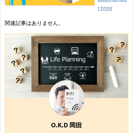
r.html
関連記事はありません。
O.K.D 岡田