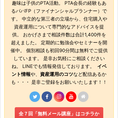
趣味は子供のPTA活動。 PTA会長の経験もあ
るパパFP（ファイナンシャルプランナー）で
す。 中立的な第三者の立場から、住宅購入や
資産運用について専門的なアドバイスを提
供。 おかげさまで相談件数は合計1,400件を
超えました。 定期的に勉強会やセミナーを開
催中。 個別相談も初回90分間は無料でご提供
しています。 是非お気軽にご相談ください
ね。 LINEでも情報発信しております。
イベ
ント情報
や、
資産運用のコツ
など配信あるか
も・・・ 是非ご登録をお願いいたします！！
全７回「無料メール講座」はコチラか