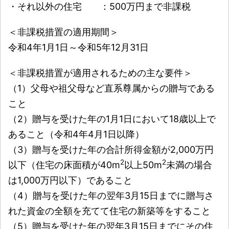
・それ以外の住宅 ：500万円まで非課税
＜非課税措置の適用期間＞
令和4年1月1日～令和5年12月31日
＜非課税措置が適用されるための主な要件＞
（1）父母や祖父母など直系尊属からの贈与である
こと
（2）贈与を受けた年の1月1日において18歳以上で
あること（令和4年4月1日以降）
（3）贈与を受けた年の合計所得金額が2,000万円
2
2
以下（住宅の床面積が40m
以上50m
未満の場合
は1,000万円以下）であること
（4）贈与を受けた年の翌年3月15日までに贈与さ
れた資金の全額を充てて住宅の新築等をすること
（5）贈与を受けた年の翌年3月15日までにその住