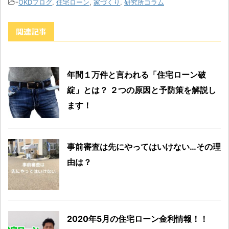
-
OKDブログ
,
住宅ローン
,
家づくり
,
研究所コラム
関連記事
年間１万件と言われる「住宅ローン破
綻」とは？ ２つの原因と予防策を解説し
ます！
事前審査は先にやってはいけない…その理
由は？
2020年5月の住宅ローン金利情報！！