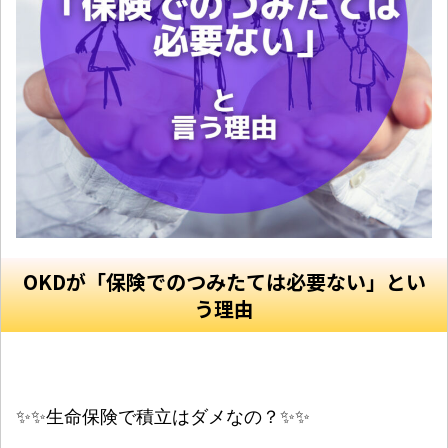
OKDが「保険でのつみたては必要ない」とい
う理由
✨✨生命保険で積立はダメなの？✨✨