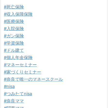
#死亡保険
#収入保障保険
#医療保険
#入院保険
#ガン保険
#学資保険
#ドル建て
#個人年金保険
#マネーセミナー
#家づくりセミナー
#奈良で唯一のマネースクール
#nisa
#つみたてnisa
#奈良ママ