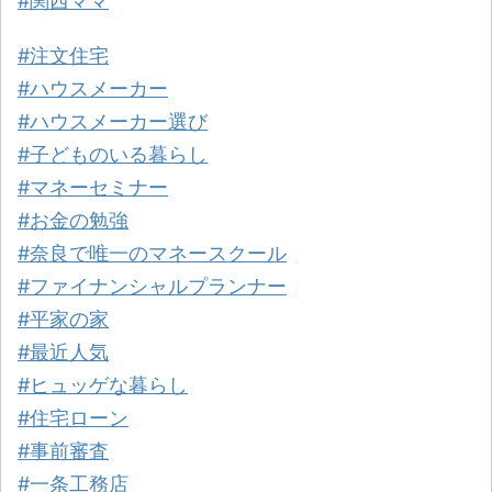
#関西ママ
#注文住宅
#ハウスメーカー
#ハウスメーカー選び
#子どものいる暮らし
#マネーセミナー
#お金の勉強
#奈良で唯一のマネースクール
#ファイナンシャルプランナー
#平家の家
#最近人気
#ヒュッゲな暮らし
#住宅ローン
#事前審査
#一条工務店