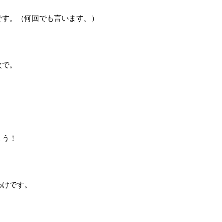
です。（何回でも言います。）
次で。
ょう！
わけです。