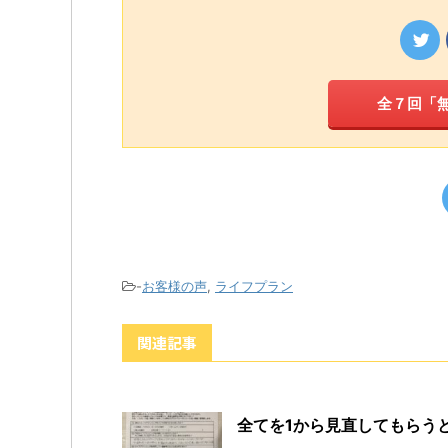
全７回「
-
お客様の声
,
ライフプラン
関連記事
全てを1から見直してもらう