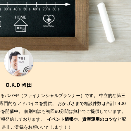
O.K.D 岡田
もあるパパFP（ファイナンシャルプランナー）です。 中立的な第三
門的なアドバイスを提供。 おかげさまで相談件数は合計1,400
を開催中。 個別相談も初回90分間は無料でご提供しています。
も情報発信しております。
イベント情報
や、
資産運用のコツ
など配
 是非ご登録をお願いいたします！！