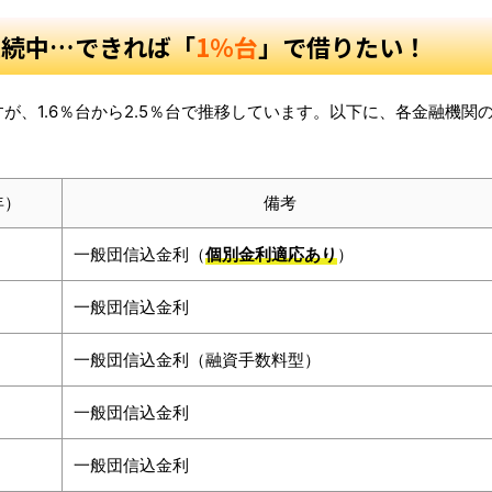
継続中…できれば「
1％台
」で借りたい！
、1.6％台から2.5％台で推移しています。以下に、各金融機関
年）
備考
一般団信込金利（
個別金利適応あり
）
一般団信込金利
一般団信込金利（融資手数料型）
一般団信込金利
一般団信込金利