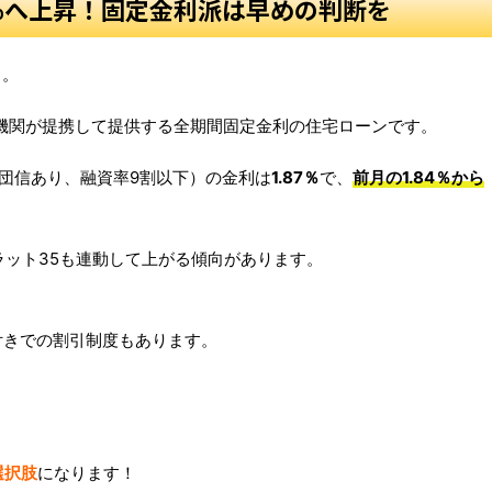
87％へ上昇！固定金利派は早めの判断を
ら。
機関が提携して提供する全期間固定金利の住宅ローンです。
年、団信あり、融資率9割以下）の金利は
1.87％
で、
前月の
1.84％
から
ラット35も連動して上がる傾向があります。
付きでの割引制度もあります。
選択肢
になります！