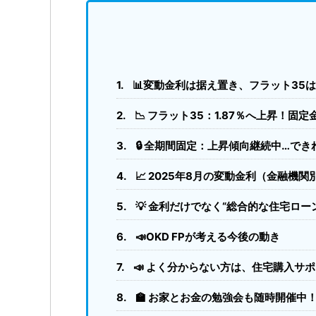
📊変動金利は据え置き、フラット35
📉 フラット35：1.87％へ上昇！固
🔒 全期間固定：上昇傾向継続中…で
📈 2025年8月の変動金利（金融機関
💡 金利だけでなく“総合的な住宅ロー
📣OKD FPが考える今後の動き
📣 よく分からない方は、住宅購入サ
🏫 お家とお金の勉強会も随時開催中