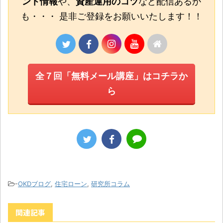
ント情報
や、
資産運用のコツ
など配信あるか
も・・・ 是非ご登録をお願いいたします！！
全７回「無料メール講座」はコチラか
ら
-
OKDブログ
,
住宅ローン
,
研究所コラム
関連記事