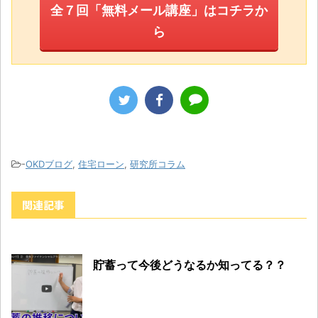
全７回「無料メール講座」はコチラか
ら
-
OKDブログ
,
住宅ローン
,
研究所コラム
関連記事
貯蓄って今後どうなるか知ってる？？