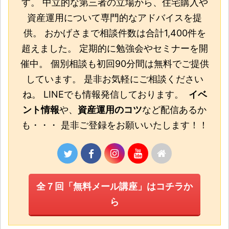
す。 中立的な第三者の立場から、住宅購入や
資産運用について専門的なアドバイスを提
供。 おかげさまで相談件数は合計1,400件を
超えました。 定期的に勉強会やセミナーを開
催中。 個別相談も初回90分間は無料でご提供
しています。 是非お気軽にご相談ください
ね。 LINEでも情報発信しております。
イベ
ント情報
や、
資産運用のコツ
など配信あるか
も・・・ 是非ご登録をお願いいたします！！
全７回「無料メール講座」はコチラか
ら