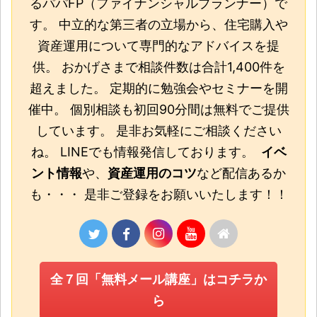
るパパFP（ファイナンシャルプランナー）で
す。 中立的な第三者の立場から、住宅購入や
資産運用について専門的なアドバイスを提
供。 おかげさまで相談件数は合計1,400件を
超えました。 定期的に勉強会やセミナーを開
催中。 個別相談も初回90分間は無料でご提供
しています。 是非お気軽にご相談ください
ね。 LINEでも情報発信しております。
イベ
ント情報
や、
資産運用のコツ
など配信あるか
も・・・ 是非ご登録をお願いいたします！！
全７回「無料メール講座」はコチラか
ら