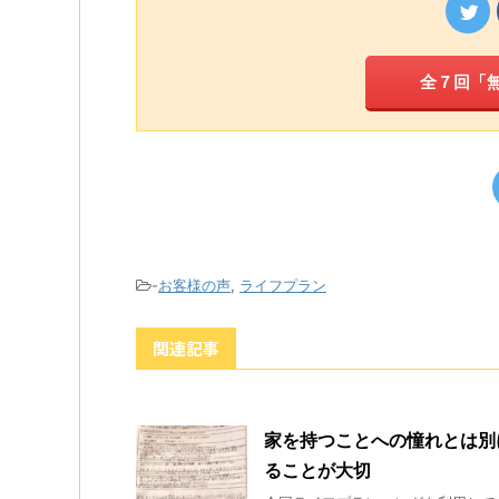
全７回「
-
お客様の声
,
ライフプラン
関連記事
家を持つことへの憧れとは別
ることが大切