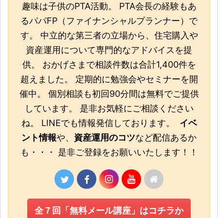
趣味は子供のPTA活動。 PTA会長の経験もあ
るパパFP（ファイナンシャルプランナー）で
す。 中立的な第三者の立場から、住宅購入や
資産運用について専門的なアドバイスを提
供。 おかげさまで相談件数は合計1,400件を
超えました。 定期的に勉強会やセミナーを開
催中。 個別相談も初回90分間は無料でご提供
しています。 是非お気軽にご相談ください
ね。 LINEでも情報発信しております。
イベ
ント情報
や、
資産運用のコツ
など配信あるか
も・・・ 是非ご登録をお願いいたします！！
全７回「無料メール講座」はコチラか