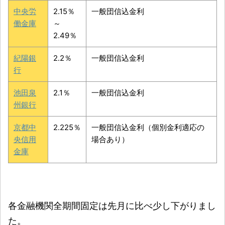
中央労
2.15％
一般団信込金利
働金庫
～
2.49％
紀陽銀
2.2％
一般団信込金利
行
池田泉
2.1％
一般団信込金利
州銀行
京都中
2.225％
一般団信込金利（個別金利適応の
央信用
場合あり）
金庫
各金融機関全期間固定は先月に比べ少し下がりまし
た。