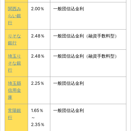
関西み
2.00％
一般団信込金利
らい銀
行
りそな
2.48％
一般団信込金利（融資手数料型）
銀行
埼玉り
2.48％
一般団信込金利（融資手数料型）
そな銀
行
埼玉縣
2.25％
一般団信込金利
信用金
庫
常陽銀
1.65％
一般団信込金利
行
～
2.35％