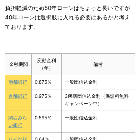
負担軽減のため50年ローンはちょっと長いですが
40年ローンは選択肢に入れる必要はあるかと考え
ております。
変動金利
金融機関
備考
（年）
南都銀行
0.875％
一般団信込金利
京都銀行
0.975％
3疾病団信込金利（保証料無料
キャンペーン中）
関西みら
0.595％
一般団信込金利
い銀行
りそな銀
0.64％
一般団信込金利