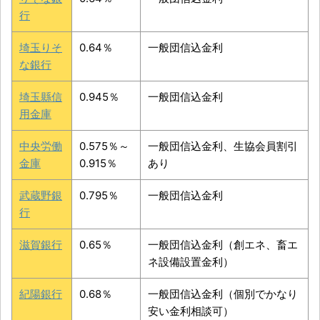
行
埼玉りそ
0.64％
一般団信込金利
な銀行
埼玉縣信
0.945％
一般団信込金利
用金庫
中央労働
0.575％～
一般団信込金利、生協会員割引
金庫
0.915％
あり
武蔵野銀
0.795％
一般団信込金利
行
滋賀銀行
0.65％
一般団信込金利（創エネ、畜エ
ネ設備設置金利）
紀陽銀行
0.68％
一般団信込金利（個別でかなり
安い金利相談可）