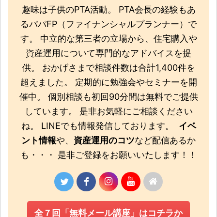
趣味は子供のPTA活動。 PTA会長の経験もあ
るパパFP（ファイナンシャルプランナー）で
す。 中立的な第三者の立場から、住宅購入や
資産運用について専門的なアドバイスを提
供。 おかげさまで相談件数は合計1,400件を
超えました。 定期的に勉強会やセミナーを開
催中。 個別相談も初回90分間は無料でご提供
しています。 是非お気軽にご相談ください
ね。 LINEでも情報発信しております。
イベ
ント情報
や、
資産運用のコツ
など配信あるか
も・・・ 是非ご登録をお願いいたします！！
全７回「無料メール講座」はコチラか