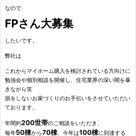
なので
FPさん大募集
したいです。
弊社は
これからマイホーム購入を検討されている方向けに
勉強会や個別相談を開催し、住宅業界の深い闇を暴
きながら笑
損をしないお家づくりのお手伝いをさせていただい
ております。
200世帯
年間約
のご相談をいただき、
50棟
70棟
100棟
毎年
から
、今年は
に到達する