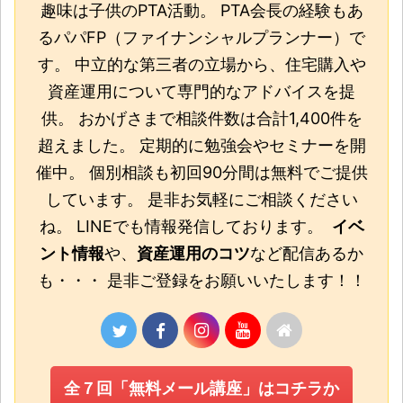
趣味は子供のPTA活動。 PTA会長の経験もあ
るパパFP（ファイナンシャルプランナー）で
す。 中立的な第三者の立場から、住宅購入や
資産運用について専門的なアドバイスを提
供。 おかげさまで相談件数は合計1,400件を
超えました。 定期的に勉強会やセミナーを開
催中。 個別相談も初回90分間は無料でご提供
しています。 是非お気軽にご相談ください
ね。 LINEでも情報発信しております。
イベ
ント情報
や、
資産運用のコツ
など配信あるか
も・・・ 是非ご登録をお願いいたします！！
全７回「無料メール講座」はコチラか