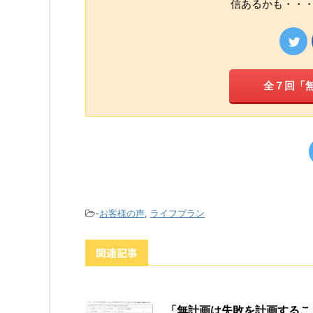
信あるかも・・・
全７回「
-
お客様の声
,
ライフプラン
関連記事
「無計画は失敗を計画するこ